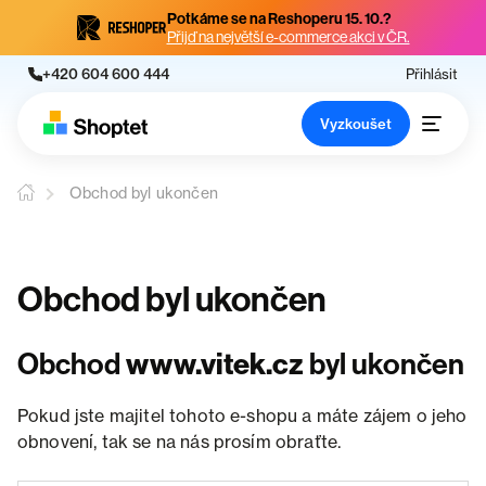
Potkáme se na Reshoperu 15. 10.?
Přijď na největší e-commerce akci v ČR.
+420 604 600 444
Přihlásit
Vyzkoušet
Obchod byl ukončen
Obchod byl ukončen
Obchod
www.vitek.cz
byl ukončen
Pokud jste majitel tohoto e-shopu a máte zájem o jeho
obnovení, tak se na nás prosím obraťte.