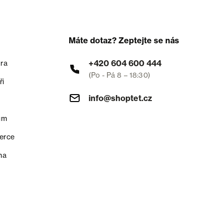
Máte dotaz? Zeptejte se nás
+420 604 600 444
ra
(Po - Pá 8 – 18:30)
ři
info@shoptet.cz
um
erce
na