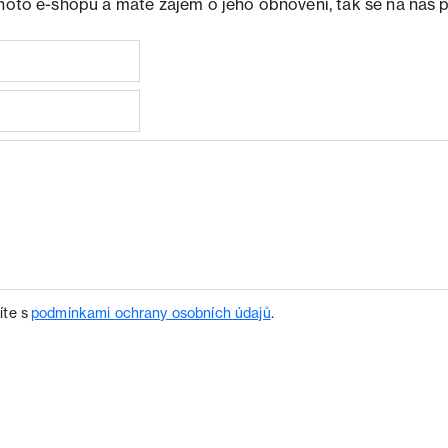
ohoto e-shopu a máte zájem o jeho obnovení, tak se na nás 
íte s
podmínkami ochrany osobních údajů
.