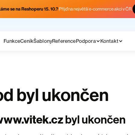
áme se na Reshoperu 15. 10.?
Přijď na největší e-commerce akci v ČR.
Funkce
Ceník
Šablony
Reference
Podpora
Kontakt
d byl ukončen
www.vitek.cz
byl ukončen