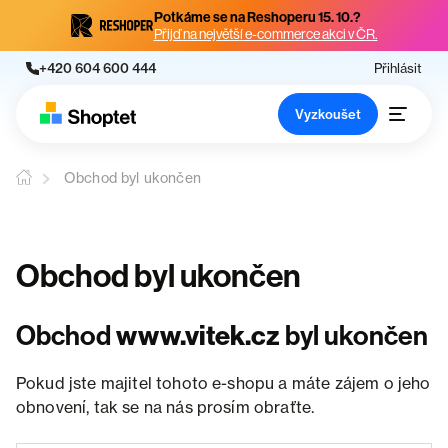
Potkáme se na Reshoperu 15. 10.?
Přijď na největší e-commerce akci v ČR.
+420 604 600 444
Přihlásit
Vyzkoušet
Obchod byl ukončen
Obchod byl ukončen
Obchod
www.vitek.cz
byl ukončen
Pokud jste majitel tohoto e-shopu a máte zájem o jeho
obnovení, tak se na nás prosím obraťte.