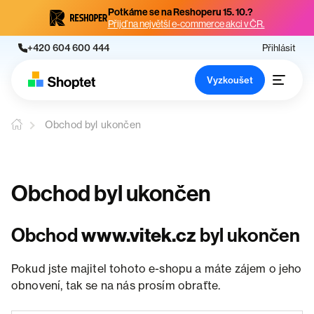
Potkáme se na Reshoperu 15. 10.?
Přijď na největší e-commerce akci v ČR.
+420 604 600 444
Přihlásit
Vyzkoušet
Obchod byl ukončen
Obchod byl ukončen
Obchod
www.vitek.cz
byl ukončen
Pokud jste majitel tohoto e-shopu a máte zájem o jeho
obnovení, tak se na nás prosím obraťte.