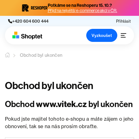
Potkáme se na Reshoperu 15. 10.?
Přijď na největší e-commerce akci v ČR.
+420 604 600 444
Přihlásit
Vyzkoušet
Obchod byl ukončen
Obchod byl ukončen
Obchod
www.vitek.cz
byl ukončen
Pokud jste majitel tohoto e-shopu a máte zájem o jeho
obnovení, tak se na nás prosím obraťte.