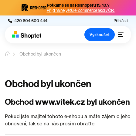
Potkáme se na Reshoperu 15. 10.?
Přijď na největší e-commerce akci v ČR.
+420 604 600 444
Přihlásit
Vyzkoušet
Obchod byl ukončen
Obchod byl ukončen
Obchod
www.vitek.cz
byl ukončen
Pokud jste majitel tohoto e-shopu a máte zájem o jeho
obnovení, tak se na nás prosím obraťte.