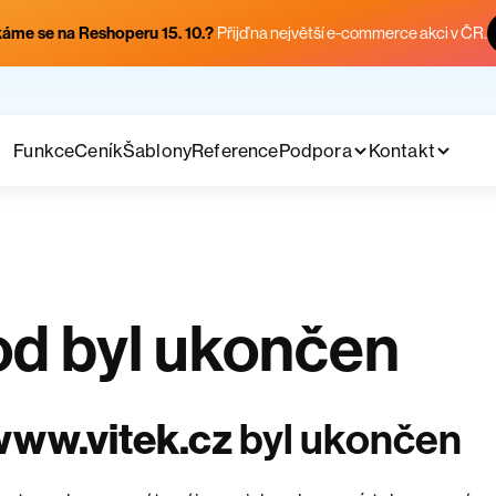
áme se na Reshoperu 15. 10.?
Přijď na největší e-commerce akci v ČR.
Funkce
Ceník
Šablony
Reference
Podpora
Kontakt
d byl ukončen
www.vitek.cz
byl ukončen