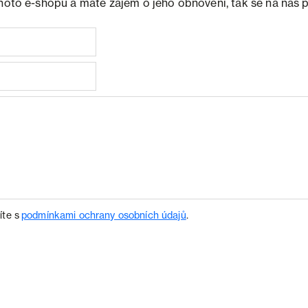
ohoto e-shopu a máte zájem o jeho obnovení, tak se na nás 
íte s
podmínkami ochrany osobních údajů
.