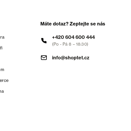
Máte dotaz? Zeptejte se nás
+420 604 600 444
ra
(Po - Pá 8 – 18:30)
ři
info@shoptet.cz
um
erce
na