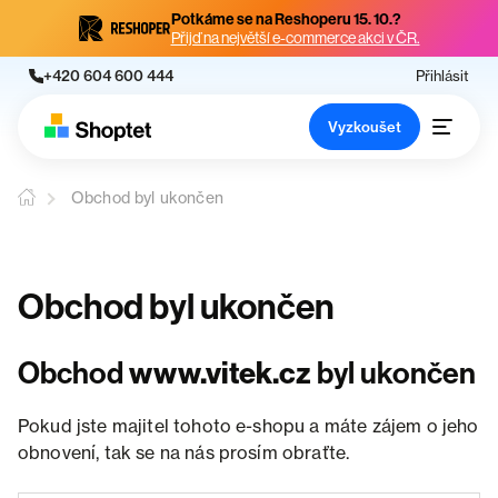
Potkáme se na Reshoperu 15. 10.?
Přijď na největší e-commerce akci v ČR.
+420 604 600 444
Přihlásit
Vyzkoušet
Obchod byl ukončen
Obchod byl ukončen
Obchod
www.vitek.cz
byl ukončen
Pokud jste majitel tohoto e-shopu a máte zájem o jeho
obnovení, tak se na nás prosím obraťte.