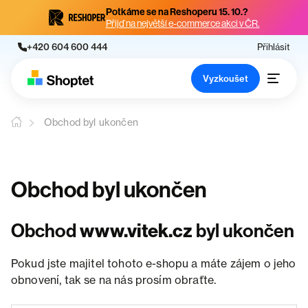
Potkáme se na Reshoperu 15. 10.?
Přijď na největší e-commerce akci v ČR.
+420 604 600 444
Přihlásit
Vyzkoušet
Obchod byl ukončen
Obchod byl ukončen
Obchod
www.vitek.cz
byl ukončen
Pokud jste majitel tohoto e-shopu a máte zájem o jeho
obnovení, tak se na nás prosím obraťte.