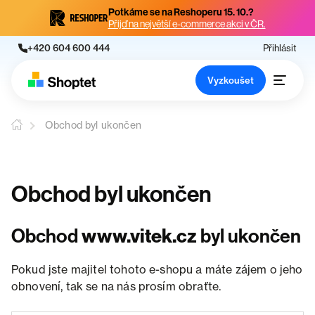
Potkáme se na Reshoperu 15. 10.?
Přijď na největší e-commerce akci v ČR.
+420 604 600 444
Přihlásit
Vyzkoušet
Obchod byl ukončen
Obchod byl ukončen
Obchod
www.vitek.cz
byl ukončen
Pokud jste majitel tohoto e-shopu a máte zájem o jeho
obnovení, tak se na nás prosím obraťte.