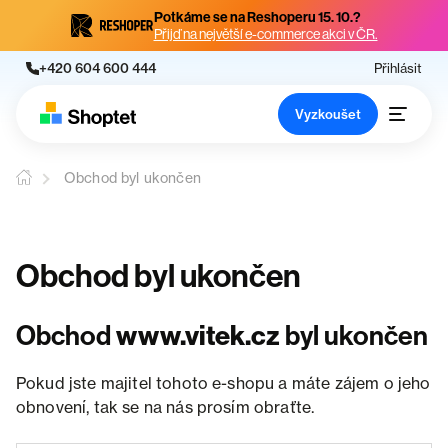
Potkáme se na Reshoperu 15. 10.?
Přijď na největší e-commerce akci v ČR.
+420 604 600 444
Přihlásit
Vyzkoušet
Obchod byl ukončen
Obchod byl ukončen
Obchod
www.vitek.cz
byl ukončen
Pokud jste majitel tohoto e-shopu a máte zájem o jeho
obnovení, tak se na nás prosím obraťte.