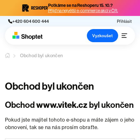
Potkáme se na Reshoperu 15. 10.?
Přijď na největší e-commerce akci v ČR.
+420 604 600 444
Přihlásit
Vyzkoušet
Obchod byl ukončen
Obchod byl ukončen
Obchod
www.vitek.cz
byl ukončen
Pokud jste majitel tohoto e-shopu a máte zájem o jeho
obnovení, tak se na nás prosím obraťte.