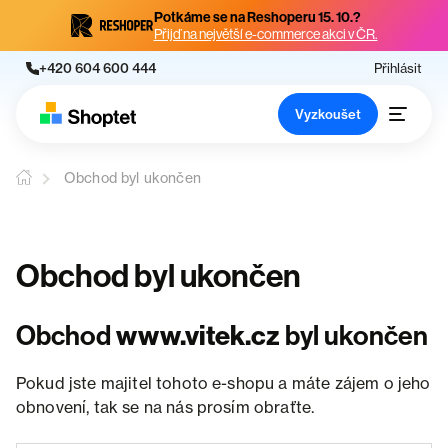
Potkáme se na Reshoperu 15. 10.?
Přijď na největší e-commerce akci v ČR.
+420 604 600 444
Přihlásit
Vyzkoušet
Obchod byl ukončen
Obchod byl ukončen
Obchod
www.vitek.cz
byl ukončen
Pokud jste majitel tohoto e-shopu a máte zájem o jeho
obnovení, tak se na nás prosím obraťte.