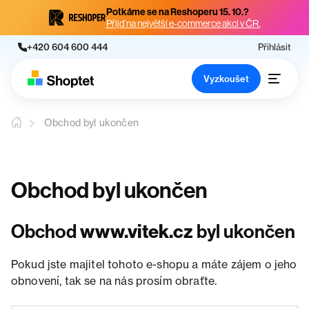
Potkáme se na Reshoperu 15. 10.?
Přijď na největší e-commerce akci v ČR.
+420 604 600 444
Přihlásit
Vyzkoušet
Obchod byl ukončen
Obchod byl ukončen
Obchod
www.vitek.cz
byl ukončen
Pokud jste majitel tohoto e-shopu a máte zájem o jeho
obnovení, tak se na nás prosím obraťte.