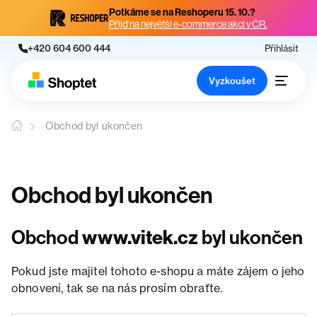
Potkáme se na Reshoperu 15. 10.?
Přijď na největší e-commerce akci v ČR.
+420 604 600 444
Přihlásit
Vyzkoušet
Obchod byl ukončen
Obchod byl ukončen
Obchod
www.vitek.cz
byl ukončen
Pokud jste majitel tohoto e-shopu a máte zájem o jeho
obnovení, tak se na nás prosím obraťte.