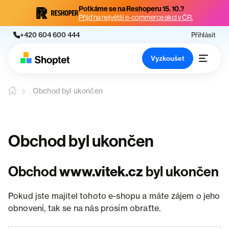
Potkáme se na Reshoperu 15. 10.?
Přijď na největší e-commerce akci v ČR.
+420 604 600 444
Přihlásit
Vyzkoušet
Obchod byl ukončen
Obchod byl ukončen
Obchod
www.vitek.cz
byl ukončen
Pokud jste majitel tohoto e-shopu a máte zájem o jeho
obnovení, tak se na nás prosím obraťte.