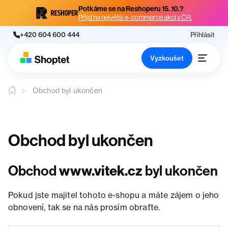
Potkáme se na Reshoperu 15. 10.?
Přijď na největší e-commerce akci v ČR.
+420 604 600 444
Přihlásit
Vyzkoušet
Obchod byl ukončen
Obchod byl ukončen
Obchod
www.vitek.cz
byl ukončen
Pokud jste majitel tohoto e-shopu a máte zájem o jeho
obnovení, tak se na nás prosím obraťte.