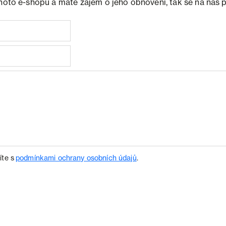
ohoto e-shopu a máte zájem o jeho obnovení, tak se na nás 
íte s
podmínkami ochrany osobních údajů
.