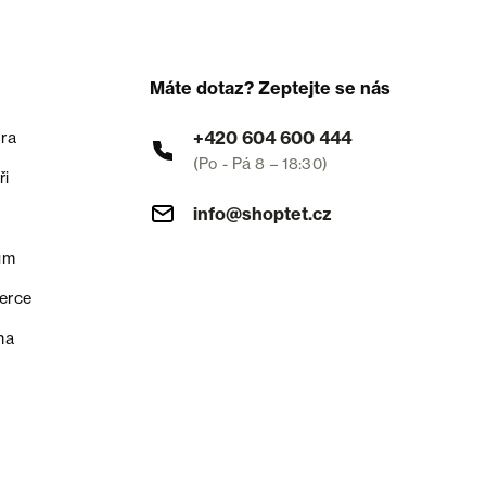
Máte dotaz? Zeptejte se nás
+420 604 600 444
ra
(Po - Pá 8 – 18:30)
ři
info@shoptet.cz
um
erce
na