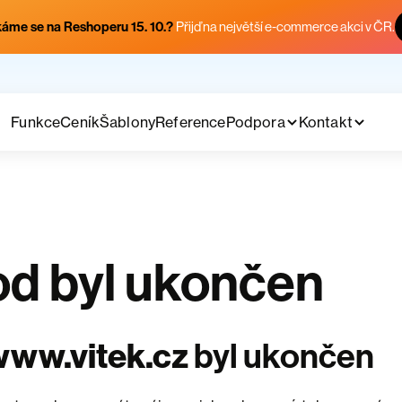
áme se na Reshoperu 15. 10.?
Přijď na největší e-commerce akci v ČR.
Funkce
Ceník
Šablony
Reference
Podpora
Kontakt
d byl ukončen
www.vitek.cz
byl ukončen