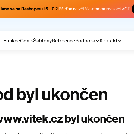
áme se na Reshoperu 15. 10.?
Přijď na největší e-commerce akci v ČR.
Funkce
Ceník
Šablony
Reference
Podpora
Kontakt
d byl ukončen
www.vitek.cz
byl ukončen