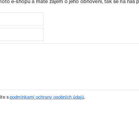
ohoto e-shopu a máte zájem o jeho obnovení, tak se na nás 
íte s
podmínkami ochrany osobních údajů
.