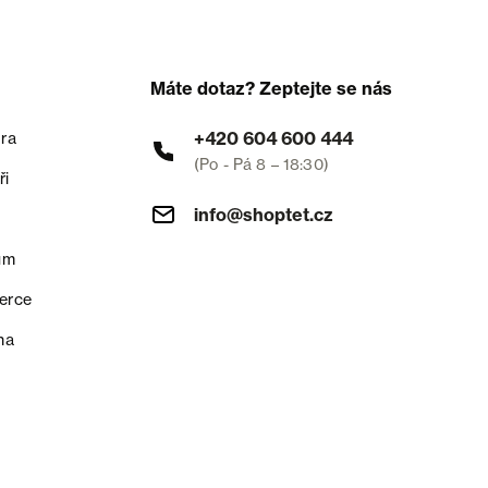
Máte dotaz? Zeptejte se nás
+420 604 600 444
ra
(Po - Pá 8 – 18:30)
ři
info@shoptet.cz
um
erce
na