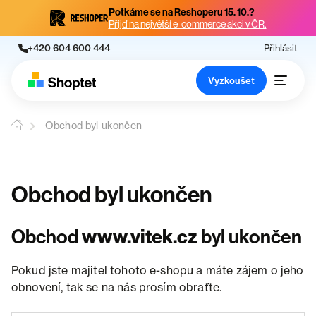
Potkáme se na Reshoperu 15. 10.?
Přijď na největší e-commerce akci v ČR.
+420 604 600 444
Přihlásit
Vyzkoušet
Obchod byl ukončen
Obchod byl ukončen
Obchod
www.vitek.cz
byl ukončen
Pokud jste majitel tohoto e-shopu a máte zájem o jeho
obnovení, tak se na nás prosím obraťte.