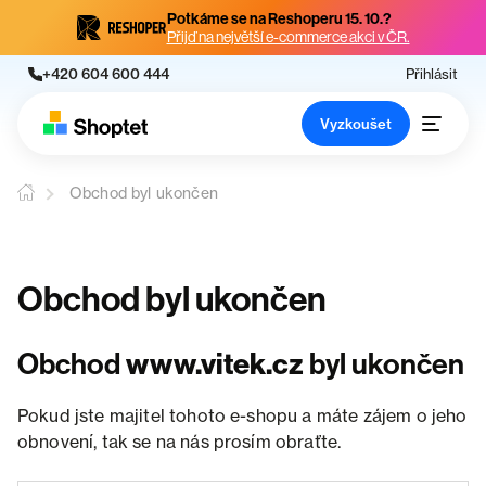
Potkáme se na Reshoperu 15. 10.?
Přijď na největší e-commerce akci v ČR.
+420 604 600 444
Přihlásit
Vyzkoušet
Obchod byl ukončen
Obchod byl ukončen
Obchod
www.vitek.cz
byl ukončen
Pokud jste majitel tohoto e-shopu a máte zájem o jeho
obnovení, tak se na nás prosím obraťte.