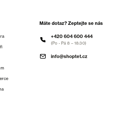
Máte dotaz? Zeptejte se nás
+420 604 600 444
ra
(Po - Pá 8 – 18:30)
ři
info@shoptet.cz
um
erce
na