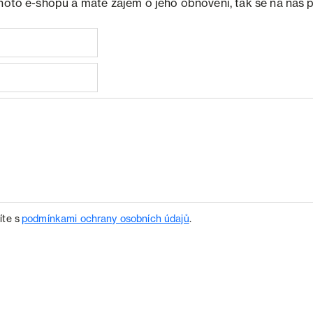
ohoto e-shopu a máte zájem o jeho obnovení, tak se na nás 
íte s
podmínkami ochrany osobních údajů
.