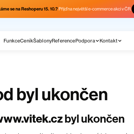
áme se na Reshoperu 15. 10.?
Přijď na největší e-commerce akci v ČR.
Funkce
Ceník
Šablony
Reference
Podpora
Kontakt
d byl ukončen
www.vitek.cz
byl ukončen