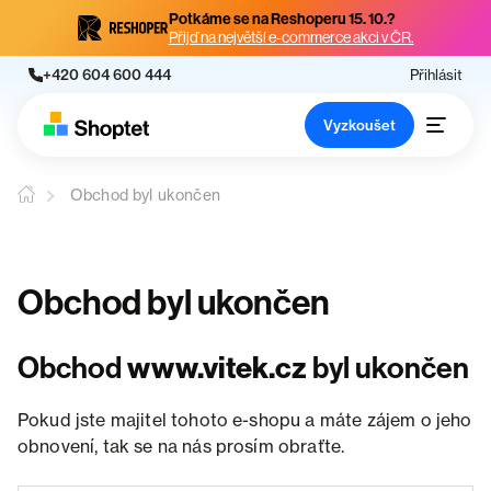
Potkáme se na Reshoperu 15. 10.?
Přijď na největší e-commerce akci v ČR.
+420 604 600 444
Přihlásit
Vyzkoušet
Obchod byl ukončen
Obchod byl ukončen
Obchod
www.vitek.cz
byl ukončen
Pokud jste majitel tohoto e-shopu a máte zájem o jeho
obnovení, tak se na nás prosím obraťte.