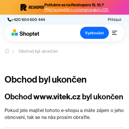
Potkáme se na Reshoperu 15. 10.?
Přijď na největší e-commerce akci v ČR.
+420 604 600 444
Přihlásit
Vyzkoušet
Obchod byl ukončen
Obchod byl ukončen
Obchod
www.vitek.cz
byl ukončen
Pokud jste majitel tohoto e-shopu a máte zájem o jeho
obnovení, tak se na nás prosím obraťte.