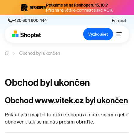
Potkáme se na Reshoperu 15. 10.?
Přijď na největší e-commerce akci v ČR.
+420 604 600 444
Přihlásit
Vyzkoušet
Obchod byl ukončen
Obchod byl ukončen
Obchod
www.vitek.cz
byl ukončen
Pokud jste majitel tohoto e-shopu a máte zájem o jeho
obnovení, tak se na nás prosím obraťte.