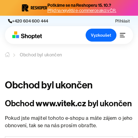
Potkáme se na Reshoperu 15. 10.?
Přijď na největší e-commerce akci v ČR.
+420 604 600 444
Přihlásit
Vyzkoušet
Obchod byl ukončen
Obchod byl ukončen
Obchod
www.vitek.cz
byl ukončen
Pokud jste majitel tohoto e-shopu a máte zájem o jeho
obnovení, tak se na nás prosím obraťte.