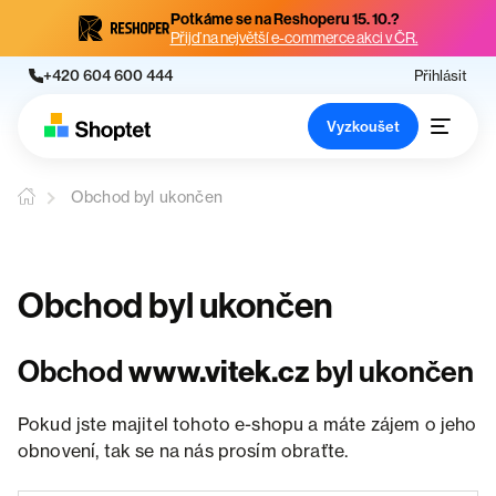
Potkáme se na Reshoperu 15. 10.?
Přijď na největší e-commerce akci v ČR.
+420 604 600 444
Přihlásit
Vyzkoušet
Obchod byl ukončen
Obchod byl ukončen
Obchod
www.vitek.cz
byl ukončen
Pokud jste majitel tohoto e-shopu a máte zájem o jeho
obnovení, tak se na nás prosím obraťte.