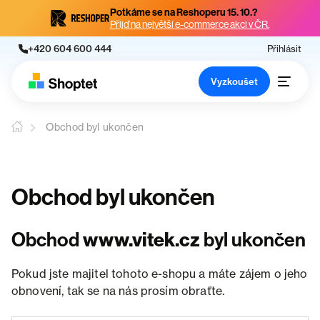
Potkáme se na Reshoperu 15. 10.?
Přijď na největší e-commerce akci v ČR.
+420 604 600 444
Přihlásit
Vyzkoušet
Obchod byl ukončen
Obchod byl ukončen
Obchod
www.vitek.cz
byl ukončen
Pokud jste majitel tohoto e-shopu a máte zájem o jeho
obnovení, tak se na nás prosím obraťte.