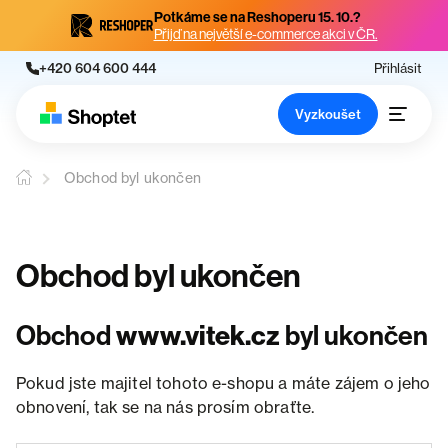
Potkáme se na Reshoperu 15. 10.?
Přijď na největší e-commerce akci v ČR.
+420 604 600 444
Přihlásit
Vyzkoušet
Obchod byl ukončen
Obchod byl ukončen
Obchod
www.vitek.cz
byl ukončen
Pokud jste majitel tohoto e-shopu a máte zájem o jeho
obnovení, tak se na nás prosím obraťte.