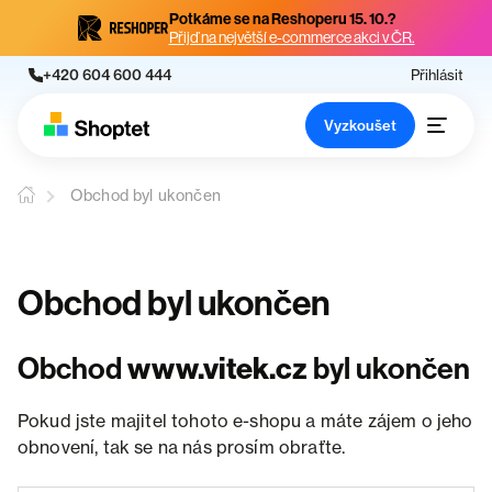
Potkáme se na Reshoperu 15. 10.?
Přijď na největší e-commerce akci v ČR.
+420 604 600 444
Přihlásit
Vyzkoušet
Obchod byl ukončen
Obchod byl ukončen
Obchod
www.vitek.cz
byl ukončen
Pokud jste majitel tohoto e-shopu a máte zájem o jeho
obnovení, tak se na nás prosím obraťte.