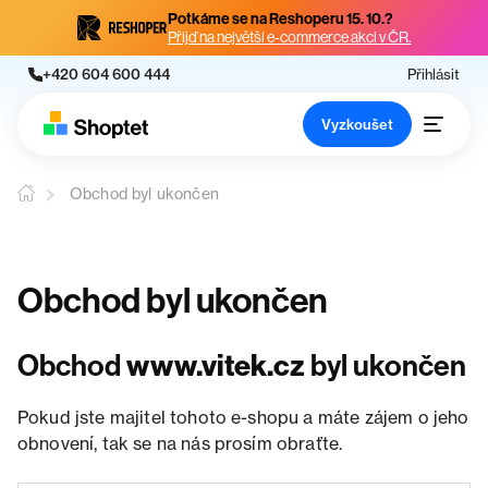
Potkáme se na Reshoperu 15. 10.?
Přijď na největší e-commerce akci v ČR.
+420 604 600 444
Přihlásit
Vyzkoušet
Obchod byl ukončen
Obchod byl ukončen
Obchod
www.vitek.cz
byl ukončen
Pokud jste majitel tohoto e-shopu a máte zájem o jeho
obnovení, tak se na nás prosím obraťte.