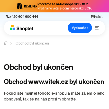
Potkáme se na Reshoperu 15. 10.?
Přijď na největší e-commerce akci v ČR.
+420 604 600 444
Přihlásit
Vyzkoušet
Obchod byl ukončen
Obchod byl ukončen
Obchod
www.vitek.cz
byl ukončen
Pokud jste majitel tohoto e-shopu a máte zájem o jeho
obnovení, tak se na nás prosím obraťte.