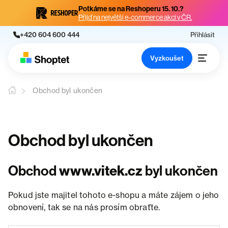
Potkáme se na Reshoperu 15. 10.?
Přijď na největší e-commerce akci v ČR.
+420 604 600 444
Přihlásit
Vyzkoušet
Obchod byl ukončen
Obchod byl ukončen
Obchod
www.vitek.cz
byl ukončen
Pokud jste majitel tohoto e-shopu a máte zájem o jeho
obnovení, tak se na nás prosím obraťte.