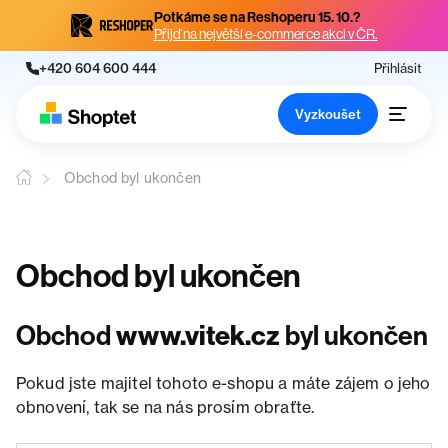
Potkáme se na Reshoperu 15. 10.?
Přijď na největší e-commerce akci v ČR.
+420 604 600 444
Přihlásit
Vyzkoušet
Obchod byl ukončen
Obchod byl ukončen
Obchod
www.vitek.cz
byl ukončen
Pokud jste majitel tohoto e-shopu a máte zájem o jeho
obnovení, tak se na nás prosím obraťte.