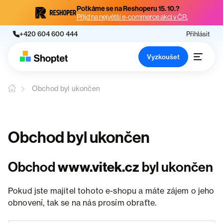
Potkáme se na Reshoperu 15. 10.?
Přijď na největší e-commerce akci v ČR.
+420 604 600 444
Přihlásit
Vyzkoušet
Obchod byl ukončen
Obchod byl ukončen
Obchod
www.vitek.cz
byl ukončen
Pokud jste majitel tohoto e-shopu a máte zájem o jeho
obnovení, tak se na nás prosím obraťte.