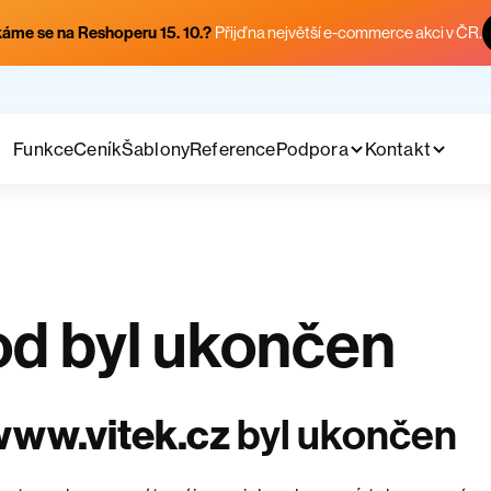
áme se na Reshoperu 15. 10.?
Přijď na největší e-commerce akci v ČR.
Funkce
Ceník
Šablony
Reference
Podpora
Kontakt
d byl ukončen
www.vitek.cz
byl ukončen