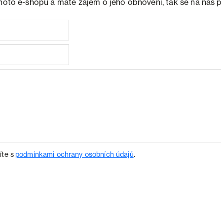
ohoto e-shopu a máte zájem o jeho obnovení, tak se na nás 
íte s
podmínkami ochrany osobních údajů
.