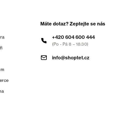
Máte dotaz? Zeptejte se nás
+420 604 600 444
ra
(Po - Pá 8 – 18:30)
ři
info@shoptet.cz
um
erce
na