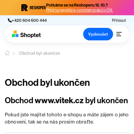
Potkáme se na Reshoperu 15. 10.?
Přijď na největší e-commerce akci v ČR.
+420 604 600 444
Přihlásit
Vyzkoušet
Obchod byl ukončen
Obchod byl ukončen
Obchod
www.vitek.cz
byl ukončen
Pokud jste majitel tohoto e-shopu a máte zájem o jeho
obnovení, tak se na nás prosím obraťte.