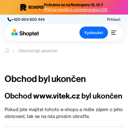
Potkáme se na Reshoperu 15. 10.?
Přijď na největší e-commerce akci v ČR.
+420 604 600 444
Přihlásit
Vyzkoušet
Obchod byl ukončen
Obchod byl ukončen
Obchod
www.vitek.cz
byl ukončen
Pokud jste majitel tohoto e-shopu a máte zájem o jeho
obnovení, tak se na nás prosím obraťte.