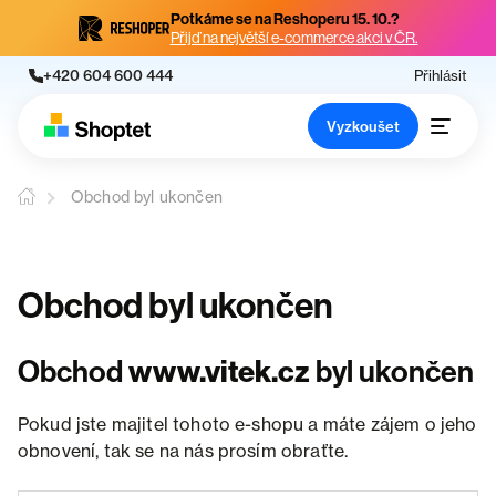
Potkáme se na Reshoperu 15. 10.?
Přijď na největší e-commerce akci v ČR.
+420 604 600 444
Přihlásit
Vyzkoušet
Obchod byl ukončen
Obchod byl ukončen
Obchod
www.vitek.cz
byl ukončen
Pokud jste majitel tohoto e-shopu a máte zájem o jeho
obnovení, tak se na nás prosím obraťte.