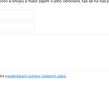
ohoto e-shopu a máte zájem o jeho obnovení, tak se na nás 
íte s
podmínkami ochrany osobních údajů
.