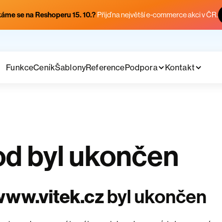
áme se na Reshoperu 15. 10.?
Přijď na největší e-commerce akci v ČR.
Funkce
Ceník
Šablony
Reference
Podpora
Kontakt
d byl ukončen
www.vitek.cz
byl ukončen