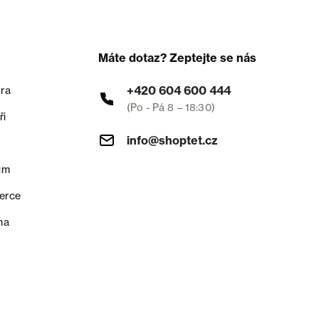
Máte dotaz? Zeptejte se nás
+420 604 600 444
ra
(Po - Pá 8 – 18:30)
ři
info@shoptet.cz
um
erce
na