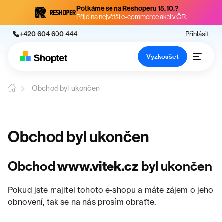
Potkáme se na Reshoperu 15. 10.?
Přijď na největší e-commerce akci v ČR.
+420 604 600 444
Přihlásit
Vyzkoušet
Obchod byl ukončen
Obchod byl ukončen
Obchod
www.vitek.cz
byl ukončen
Pokud jste majitel tohoto e-shopu a máte zájem o jeho
obnovení, tak se na nás prosím obraťte.