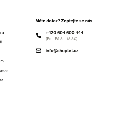
Máte dotaz? Zeptejte se nás
+420 604 600 444
ra
(Po - Pá 8 – 18:30)
ři
info@shoptet.cz
um
erce
na