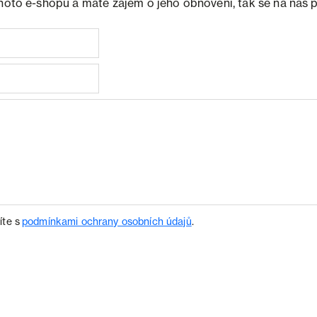
ohoto e-shopu a máte zájem o jeho obnovení, tak se na nás 
íte s
podmínkami ochrany osobních údajů
.