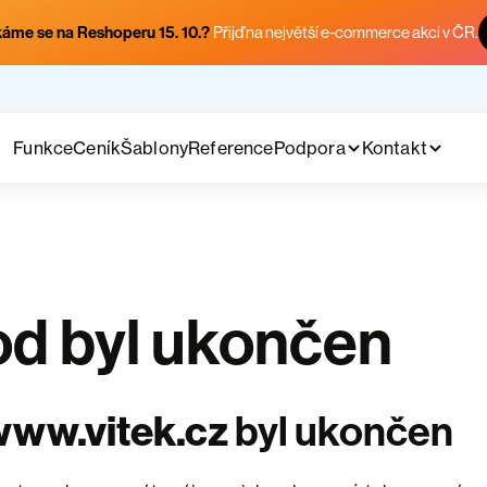
áme se na Reshoperu 15. 10.?
Přijď na největší e-commerce akci v ČR.
Funkce
Ceník
Šablony
Reference
Podpora
Kontakt
d byl ukončen
www.vitek.cz
byl ukončen