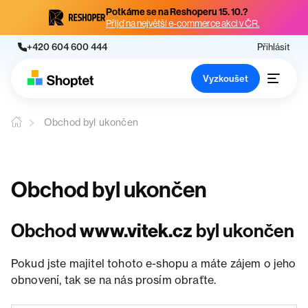
Potkáme se na Reshoperu 15. 10.?
Přijď na největší e-commerce akci v ČR.
+420 604 600 444
Přihlásit
Vyzkoušet
Obchod byl ukončen
Obchod byl ukončen
Obchod
www.vitek.cz
byl ukončen
Pokud jste majitel tohoto e-shopu a máte zájem o jeho
obnovení, tak se na nás prosím obraťte.