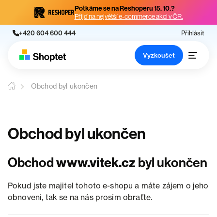
Potkáme se na Reshoperu 15. 10.?
Přijď na největší e-commerce akci v ČR.
+420 604 600 444
Přihlásit
Vyzkoušet
Obchod byl ukončen
Obchod byl ukončen
Obchod
www.vitek.cz
byl ukončen
Pokud jste majitel tohoto e-shopu a máte zájem o jeho
obnovení, tak se na nás prosím obraťte.