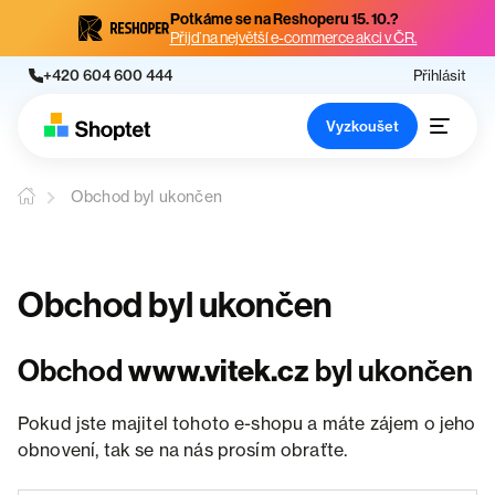
Potkáme se na Reshoperu 15. 10.?
Přijď na největší e-commerce akci v ČR.
+420 604 600 444
Přihlásit
Vyzkoušet
Obchod byl ukončen
Obchod byl ukončen
Obchod
www.vitek.cz
byl ukončen
Pokud jste majitel tohoto e-shopu a máte zájem o jeho
obnovení, tak se na nás prosím obraťte.