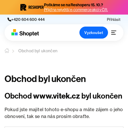
Potkáme se na Reshoperu 15. 10.?
Přijď na největší e-commerce akci v ČR.
+420 604 600 444
Přihlásit
Vyzkoušet
Obchod byl ukončen
Obchod byl ukončen
Obchod
www.vitek.cz
byl ukončen
Pokud jste majitel tohoto e-shopu a máte zájem o jeho
obnovení, tak se na nás prosím obraťte.