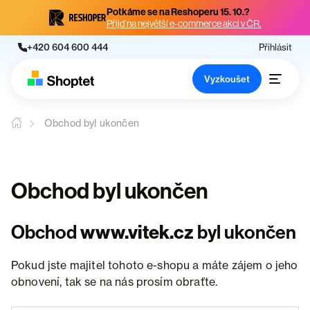
Potkáme se na Reshoperu 15. 10.?
Přijď na největší e-commerce akci v ČR.
+420 604 600 444
Přihlásit
Vyzkoušet
Obchod byl ukončen
Obchod byl ukončen
Obchod
www.vitek.cz
byl ukončen
Pokud jste majitel tohoto e-shopu a máte zájem o jeho
obnovení, tak se na nás prosím obraťte.