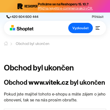
Potkáme se na Reshoperu 15. 10.?
Přijď na největší e-commerce akci v ČR.
+420 604 600 444
Přihlásit
Vyzkoušet
Obchod byl ukončen
Obchod byl ukončen
Obchod
www.vitek.cz
byl ukončen
Pokud jste majitel tohoto e-shopu a máte zájem o jeho
obnovení, tak se na nás prosím obraťte.