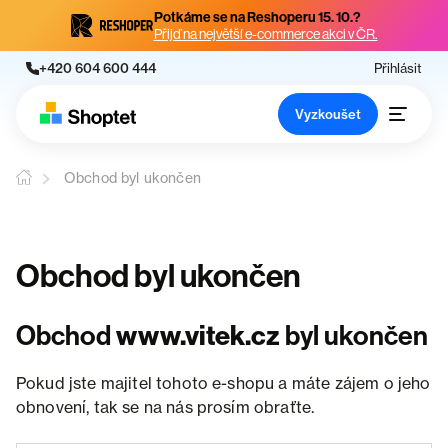
Potkáme se na Reshoperu 15. 10.?
Přijď na největší e-commerce akci v ČR.
+420 604 600 444
Přihlásit
Vyzkoušet
Obchod byl ukončen
Obchod byl ukončen
Obchod
www.vitek.cz
byl ukončen
Pokud jste majitel tohoto e-shopu a máte zájem o jeho
obnovení, tak se na nás prosím obraťte.