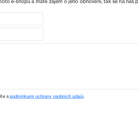
ohoto e-shopu a máte zájem o jeho obnovení, tak se na nás 
íte s
podmínkami ochrany osobních údajů
.