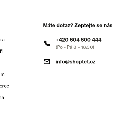
Máte dotaz? Zeptejte se nás
+420 604 600 444
ra
(Po - Pá 8 – 18:30)
ři
info@shoptet.cz
um
erce
na