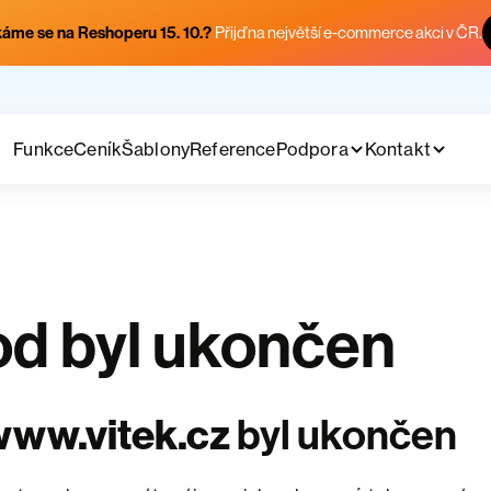
áme se na Reshoperu 15. 10.?
Přijď na největší e-commerce akci v ČR.
Funkce
Ceník
Šablony
Reference
Podpora
Kontakt
d byl ukončen
www.vitek.cz
byl ukončen